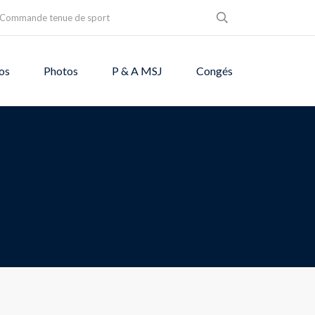
Commande tenue de sport
os
Photos
P & A MSJ
Congés