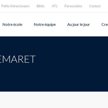
Petits-frères/soeurs
Biblio
ATL
Parascolaire
Contact
Notre école
Notre équipe
Au jour le jour
Cre
DEMARET