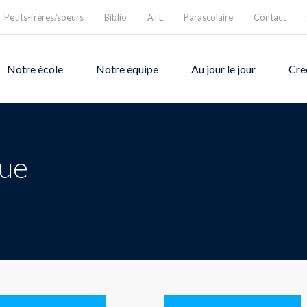
Petits-frères/soeurs
Biblio
ATL
Parascolaire
Contact
Notre école
Notre équipe
Au jour le jour
Cre
que