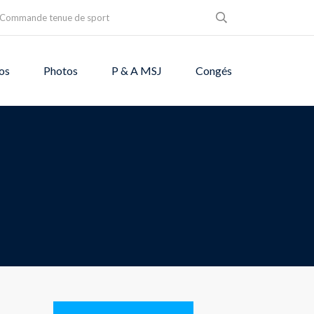
Commande tenue de sport
os
Photos
P & A MSJ
Congés