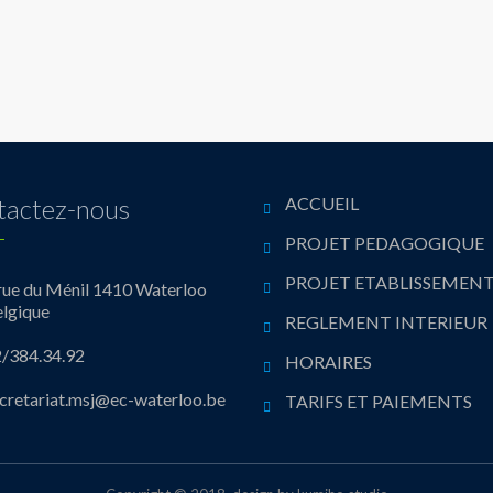
tactez-nous
ACCUEIL
PROJET PEDAGOGIQUE
PROJET ETABLISSEMEN
rue du Ménil 1410 Waterloo
lgique
REGLEMENT INTERIEUR
/384.34.92
HORAIRES
cretariat.msj@ec-waterloo.be
TARIFS ET PAIEMENTS