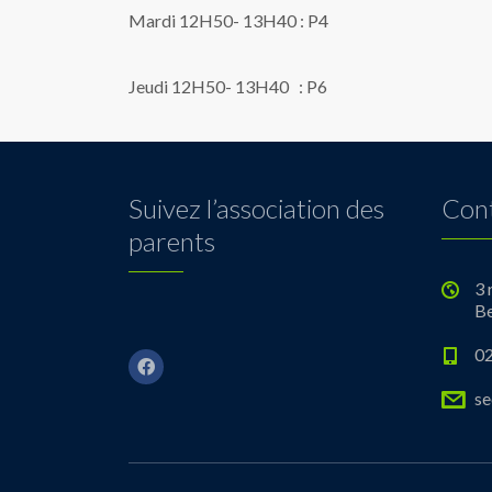
Mardi 12H50- 13H40 : P4
Jeudi 12H50- 13H40 : P6
Suivez l’association des
Con
parents
3 
Be
02
se